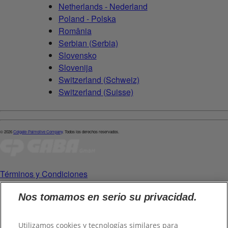
Netherlands - Nederland
Poland - Polska
România
Serbian (Serbia)
Slovensko
Slovenija
Switzerland (Schweiz)
Switzerland (Suisse)
© 2026
Colgate-Palmolive Company
. Todos los derechos reservados.
Términos y Condiciones
Políticas de Privacidad
Nos tomamos en serio su privacidad.
Gestionar mis derechos de datos
Utilizamos cookies y tecnologías similares para